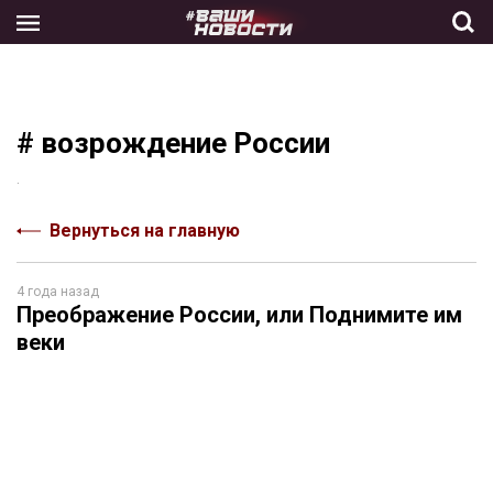
Skip
to
the
content
# возрождение России
.
Вернуться на главную
4 года назад
Преображение России, или Поднимите им
веки