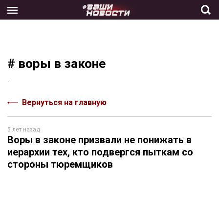
Skip
to
the
content
# воры в законе
.
Вернуться на главную
5 лет назад
Воры в законе призвали не понижать в
иерархии тех, кто подвергся пыткам со
стороны тюремщиков