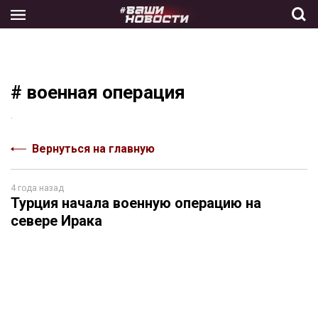
Skip
to
the
content
# военная операция
.
Вернуться на главную
4 года назад
Турция начала военную операцию на
севере Ирака