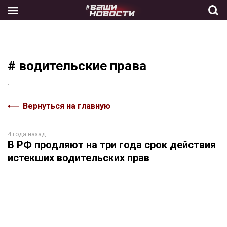
Skip
to
the
content
# водительские права
.
Вернуться на главную
4 года назад
В РФ продляют на три года срок действия
истекших водительских прав