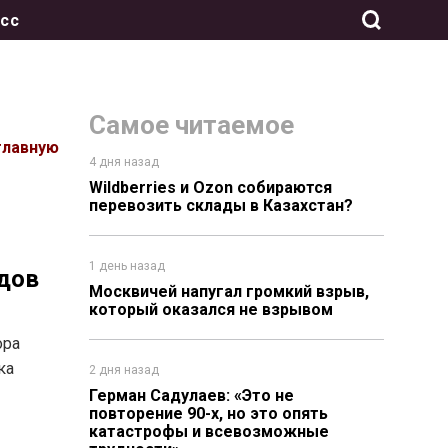
сс
Самое читаемое
главную
4 дня назад
Wildberries и Ozon собираются
перевозить склады в Казахстан?
1 день назад
дов
Москвичей напугал громкий взрыв,
который оказался не взрывом
ора
ка
2 дня назад
Герман Садулаев: «Это не
повторение 90-х, но это опять
катастрофы и всевозможные