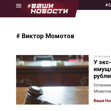
Skip
#С
to
the
content
# Виктор Момотов
.
10 месяцев
У экс
имуще
рубле
Останкин
Момотова
Ваши Но