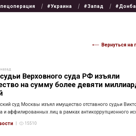
пецоперация
#Украина
#Запад
#Донба
Вернуться на 
 назад
-судьи Верховного суда РФ изъяли
ство на сумму более девяти миллиар
й
ский суд Москвы изъял имущество отставного судьи Викт
 и аффилированных лиц в рамках антикоррупционного ис
вости
15510