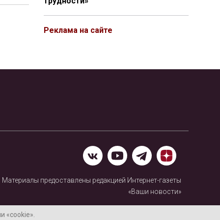
трудности»
Реклама на сайте
Материалы предоставлены редакцией Интернет-газеты
«Ваши новости»
Нашли ошибку? Выделите ее и нажмите Ctrl+Enter
 «cookie».