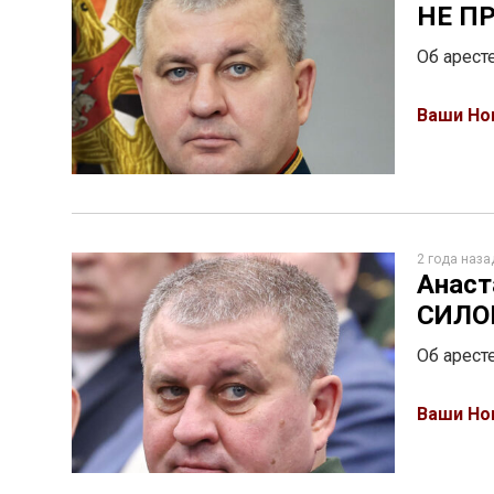
НЕ П
Об арест
Ваши Но
2 года наза
Анаст
СИЛО
Об арест
Ваши Но