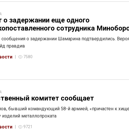
д
 о задержании еще одного
опоставленного сотрудника Минобор
 сообщения о задержании Шамарина подтвердились. Вероя
айд правдив
вости
7580
д
твенный комитет сообщает
ов, бывший командующий 58-й армией, «причастен к хищ
у изделий металлопроката
вости
9721