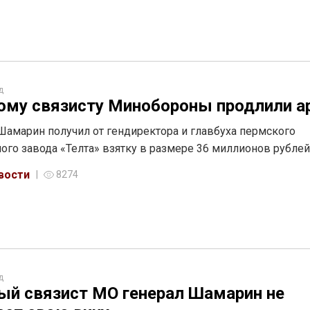
д
ому связисту Минобороны продлили а
Шамарин получил от гендиректора и главбуха пермского
ого завода «Телта» взятку в размере 36 миллионов рубле
вости
8274
д
ый связист МО генерал Шамарин не