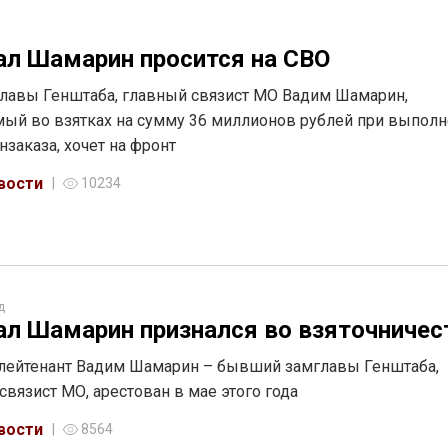
ал Шамарин просится на СВО
лавы Генштаба, главный связист МО Вадим Шамарин,
ый во взятках на сумму 36 миллионов рублей при выпол
нзаказа, хочет на фронт
вости
10234
д
ал Шамарин признался во взяточничес
лейтенант Вадим Шамарин – бывший замглавы Генштаба,
связист МО, арестован в мае этого года
вости
8564