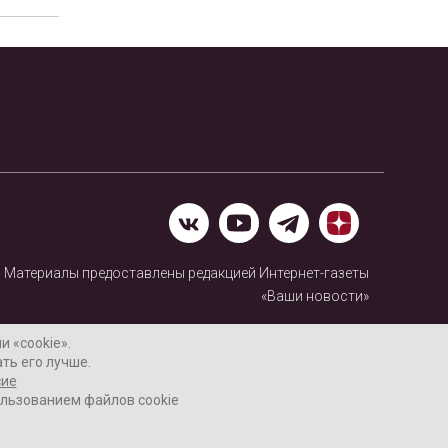
Материалы предоставлены редакцией Интернет-газеты
«Ваши новости»
Нашли ошибку? Выделите ее и нажмите Ctrl+Enter
 «cookie».
ть его лучше.
сие
ользованием файлов cookie
16+