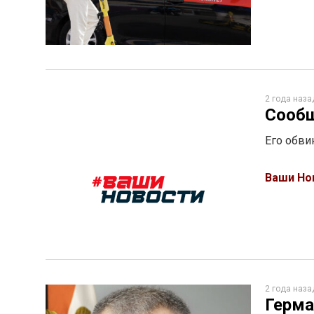
2 года наза
Сообщ
Его обви
Ваши Но
2 года наза
Герма