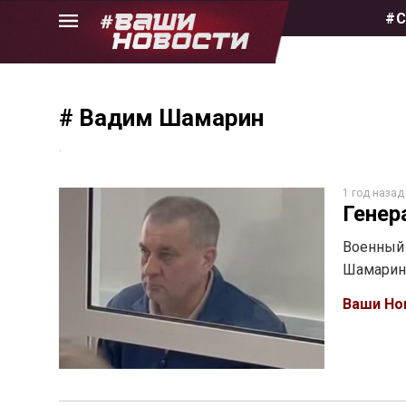
Skip
#С
to
the
content
# Вадим Шамарин
.
1 год назад
Генер
Военный 
Шамарина
Ваши Но