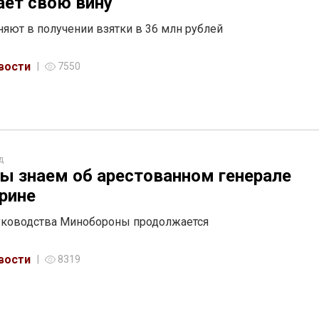
ает свою вину
няют в получении взятки в 36 млн рублей
вости
7550
д
ы знаем об арестованном генерале
рине
уководства Минобороны продолжается
вости
8319