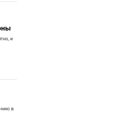
оны
тно, и
ению в