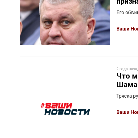
призн
Его обви
Ваши Но
2 года наза
Что м
Шама
Тряска р
Ваши Но