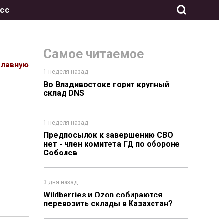
сс
Самое читаемое
главную
1 неделя назад
Во Владивостоке горит крупный
склад DNS
1 неделя назад
Предпосылок к завершению СВО
нет - член комитета ГД по обороне
Соболев
3 дня назад
Wildberries и Ozon собираются
перевозить склады в Казахстан?