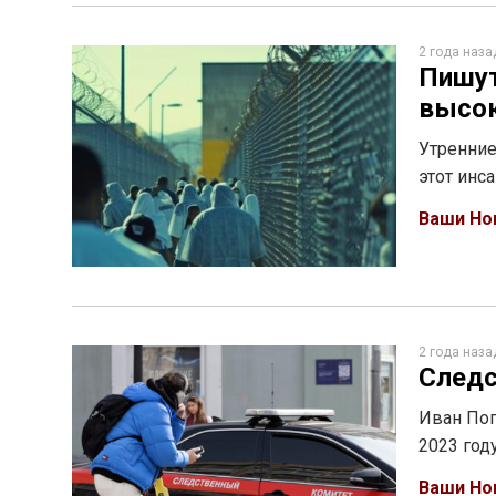
2 года наза
Пишут
высок
Утренние
этот инс
Ваши Но
2 года наза
Следс
Иван Поп
2023 год
Ваши Но