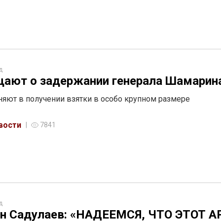
д
ают о задержании генерала Шамарин
няют в получении взятки в особо крупном размере
вости
7841
д
н Садулаев: «НАДЕЕМСЯ, ЧТО ЭТОТ А