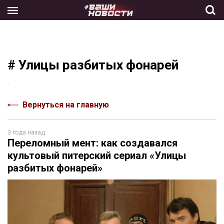
Skip
to
the
content
# Улицы разбитых фонарей
.
Вернуться на главную
3 года назад
Переломный мент: как создавался
культовый питерский сериал «Улицы
разбитых фонарей»