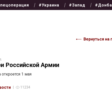
пецоперация
#Украина
#Запад
#Донба
Вернуться на 
д
и Российской Армии
 откроется 1 мая
вости
11234