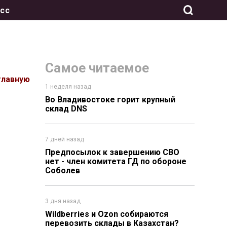
сс
Самое читаемое
главную
1 неделя назад
Во Владивостоке горит крупный
склад DNS
7 дней назад
Предпосылок к завершению СВО
нет - член комитета ГД по обороне
Соболев
3 дня назад
Wildberries и Ozon собираются
перевозить склады в Казахстан?