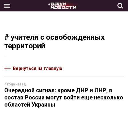
Skip
to
the
content
# учителя с освобожденных
территорий
.
Вернуться на главную
4 года назад
Очередной сигнал: кроме ДНР и ЛНР, в
состав России могут войти еще несколько
областей Украины