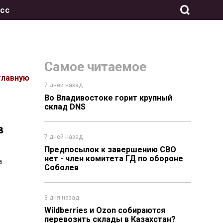
сс
Самое читаемое
главную
7 дней назад
Во Владивостоке горит крупный
склад DNS
в
7 дней назад
Предпосылок к завершению СВО
нет - член комитета ГД по обороне
а
Соболев
3 дня назад
Wildberries и Ozon собираются
перевозить склады в Казахстан?