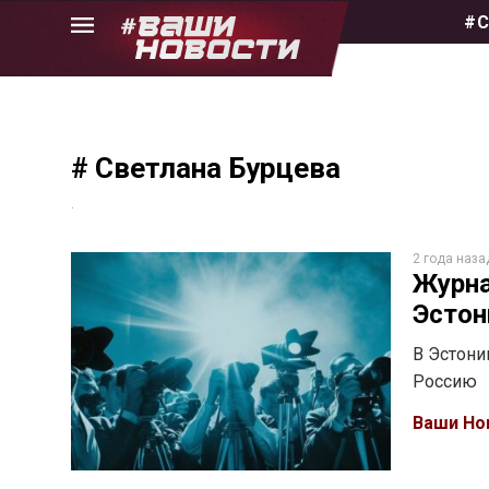
Skip
#С
to
the
content
# Светлана Бурцева
.
2 года наза
Журна
Эстон
В Эстони
Россию
Ваши Но