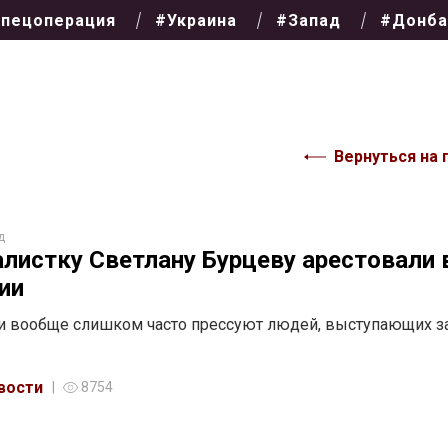
пецоперация
#Украина
#Запад
#Донба
Вернуться на 
д
листку Светлану Бурцеву арестовали 
ии
и вообще слишком часто прессуют людей, выступающих з
вости
8754