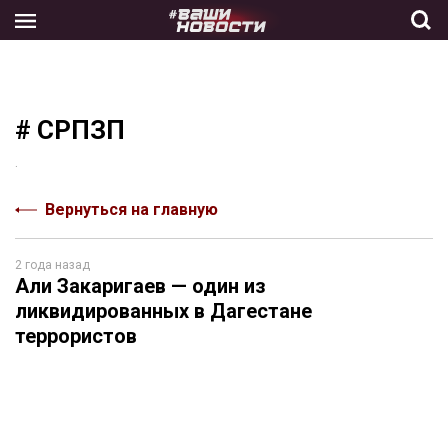
Skip
to
the
content
# СРПЗП
.
Вернуться на главную
2 года назад
Али Закаригаев — один из
ликвидированных в Дагестане
террористов