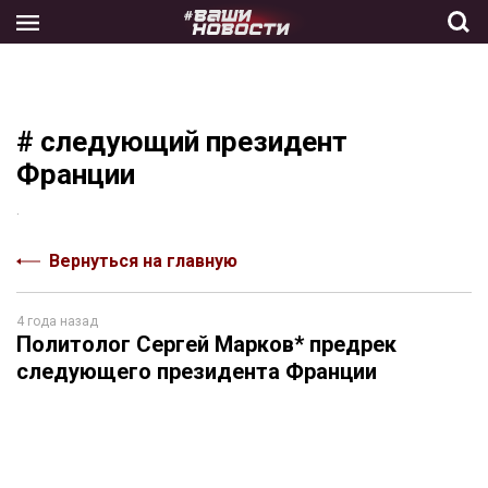
Skip
to
the
content
# следующий президент
Франции
.
Вернуться на главную
4 года назад
Политолог Сергей Марков* предрек
следующего президента Франции