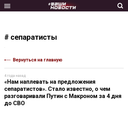
Skip
to
the
content
# сепаратисты
.
Вернуться на главную
4 года назад
«Нам наплевать на предложения
сепаратистов». Стало известно, о чем
разговаривали Путин с Макроном за 4 дня
до СВО