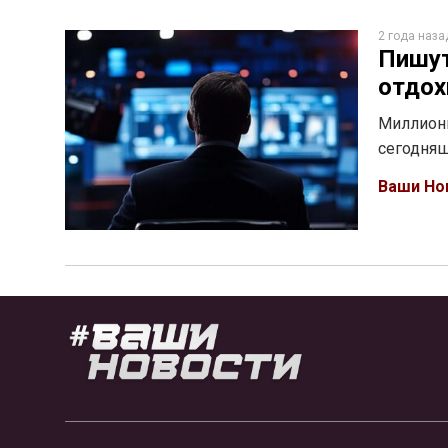
2 года наза
Пишут
отдох
Миллионы
сегодняш
Ваши Но