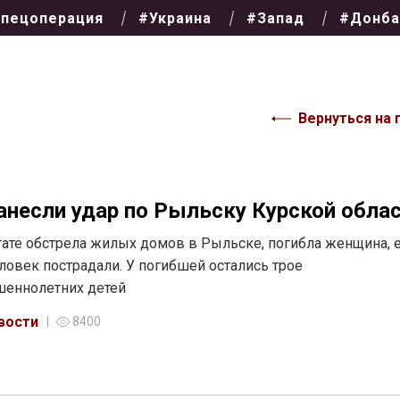
пецоперация
#Украина
#Запад
#Донба
Вернуться на 
анесли удар по Рыльску Курской обла
тате обстрела жилых домов в Рыльске, погибла женщина, 
ловек пострадали. У погибшей остались трое
шеннолетних детей
вости
8400