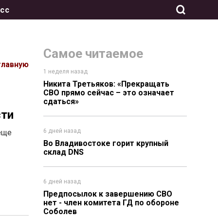
сс
Самое читаемое
главную
1 неделя назад
Никита Третьяков: «Прекращать
СВО прямо сейчас – это означает
сдаться»
сти
6 дней назад
еще
Во Владивостоке горит крупный
склад DNS
6 дней назад
Предпосылок к завершению СВО
нет - член комитета ГД по обороне
Соболев