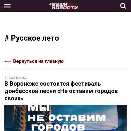
Skip
to
the
content
# Русское лето
.
Вернуться на главную
3 года назад
В Воронеже состоится фестиваль
донбасской песни «Не оставим городов
своих»