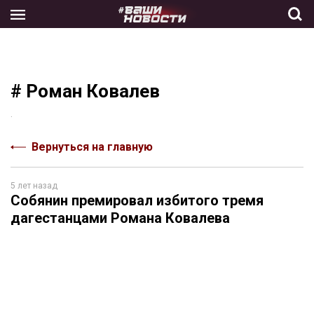
Skip
to
the
content
# Роман Ковалев
.
Вернуться на главную
5 лет назад
Собянин премировал избитого тремя
дагестанцами Романа Ковалева