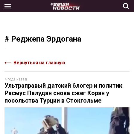
Skip
to
the
content
# Реджепа Эрдогана
.
Вернуться на главную
4 года назад
Ультраправый датский блогер и политик
Расмус Палудан снова сжег Коран у
посольства Турции в Стокгольме