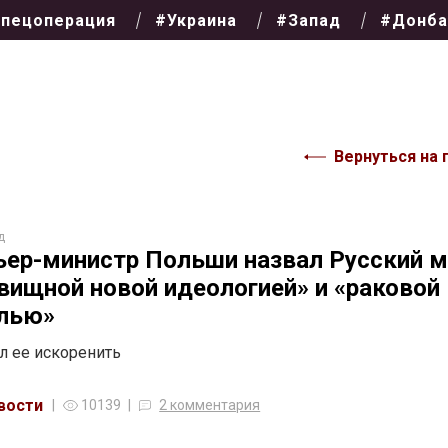
пецоперация
#Украина
#Запад
#Донба
Вернуться на 
д
ер-министр Польши назвал Русский м
вищной новой идеологией» и «раковой
лью»
л ее искоренить
вости
10139
2 комментария