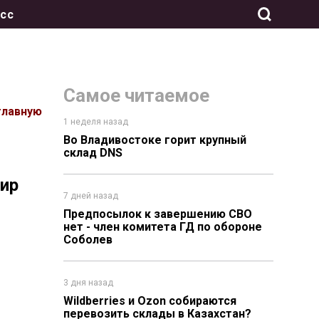
сс
Самое читаемое
главную
1 неделя назад
Во Владивостоке горит крупный
склад DNS
ир
7 дней назад
Предпосылок к завершению СВО
нет - член комитета ГД по обороне
Соболев
3 дня назад
Wildberries и Ozon собираются
перевозить склады в Казахстан?