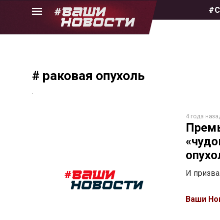
Skip
#С
to
the
content
# раковая опухоль
.
4 года наза
Премь
«чудо
опухо
И призва
Ваши Но