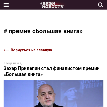
Skip
to
the
content
# премия «Большая книга»
.
Вернуться на главную
3 года назад
Захар Прилепин стал финалистом премии
«Большая книга»