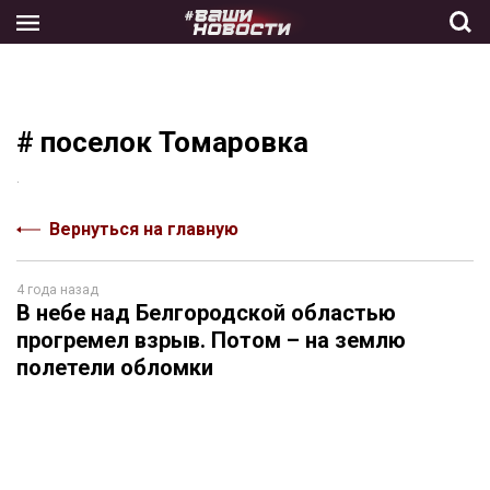
Skip
to
the
content
# поселок Томаровка
.
Вернуться на главную
4 года назад
В небе над Белгородской областью
прогремел взрыв. Потом – на землю
полетели обломки