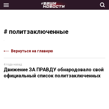
Skip
to
the
content
# политзаключенные
.
Вернуться на главную
4 года назад
Движение ЗА ПРАВДУ обнародовало свой
официальный список политзаключенных