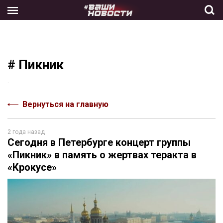
Skip
to
the
content
# Пикник
.
Вернуться на главную
2 года назад
Сегодня в Петербурге концерт группы
«Пикник» в память о жертвах теракта в
«Крокусе»