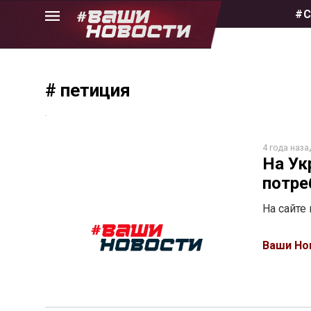
Skip
#С
to
the
content
# петиция
.
4 года наза
На Ук
потре
На сайте
Ваши Но