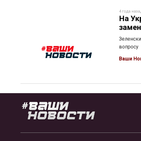
4 года наза
На Ук
замен
Зеленски
вопросу
Ваши Но