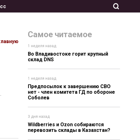
сс
Самое читаемое
главную
1 неделя назад
Во Владивостоке горит крупный
склад DNS
1 неделя назад
Предпосылок к завершению СВО
нет - член комитета ГД по обороне
…
Соболев
3 дня назад
Wildberries и Ozon собираются
перевозить склады в Казахстан?