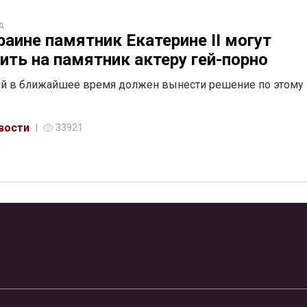
д
раине памятник Екатерине II могут
ить на памятник актеру гей-порно
й в ближайшее время должен вынести решение по этому
вости
33921