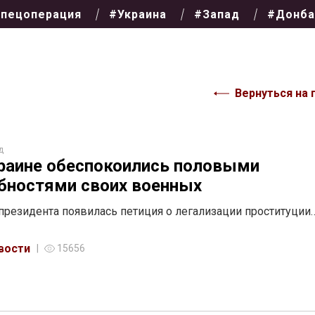
пецоперация
#Украина
#Запад
#Донба
Вернуться на 
д
раине обеспокоились половыми
бностями своих военных
 президента появилась петиция о легализации проституции
вости
15656