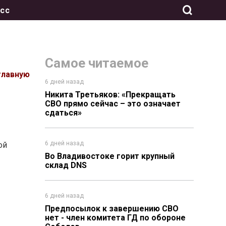
сс
Самое читаемое
главную
6 дней назад
Никита Третьяков: «Прекращать
СВО прямо сейчас – это означает
сдаться»
6 дней назад
ой
Во Владивостоке горит крупный
склад DNS
6 дней назад
Предпосылок к завершению СВО
нет - член комитета ГД по обороне