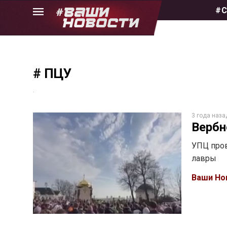
Skip
#С
to
the
content
# ПЦУ
.
3 года наза
Вербн
УПЦ пров
лавры
Ваши Но