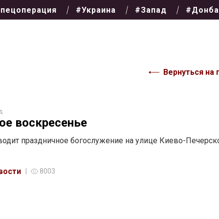
пецоперация
#Украина
#Запад
#Донба
Вернуться на 
д
ое воскресенье
одит праздничное богослужение на улице Киево-Печерск
вости
8003