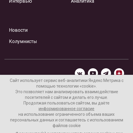
Интервью
Аналитика
Новости
Колумнисты
Сайт использует сервис веб-аналитики Яндекс Метрика с
помощью технологии «cookie».
Материалы предоставлены редакцией Интернет-газеты
Это позволяет нам анализировать взаимодействие
«Ваши новости»
посетителей с сайтом и делать его лучше.
Продолжая пользоваться сайтом, вы даёте
Нашли ошибку? Выделите ее и нажмите Ctrl+Enter
информированное согласие
на использование ограниченного объема ваших
персональных данных и соглашаетесь с использованием
файлов cookie
16+
Согласие пользователя на обработку данных