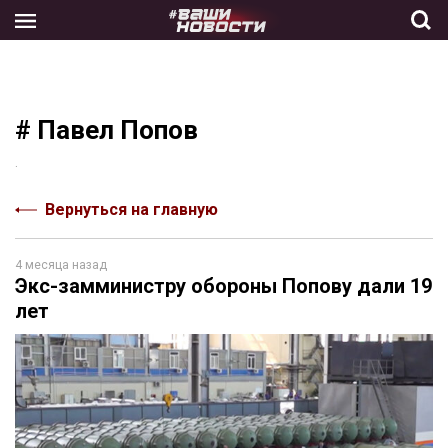
Skip
to
the
content
# Павел Попов
.
Вернуться на главную
4 месяца назад
Экс-замминистру обороны Попову дали 19
лет