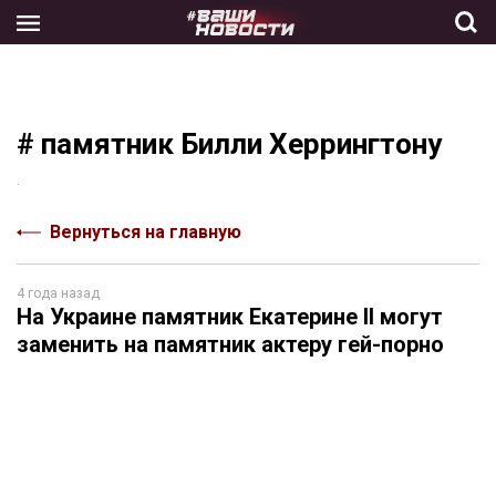
Skip
to
the
content
# памятник Билли Херрингтону
.
Вернуться на главную
4 года назад
На Украине памятник Екатерине II могут
заменить на памятник актеру гей-порно