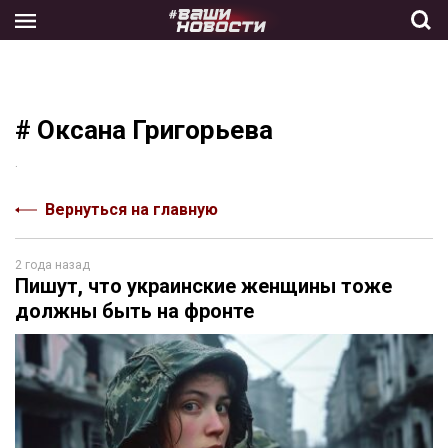
Skip
to
the
content
# Оксана Григорьева
.
Вернуться на главную
2 года назад
Пишут, что украинские женщины тоже
должны быть на фронте