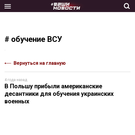
Skip
to
the
content
# обучение ВСУ
.
Вернуться на главную
4 года назад
В Польшу прибыли американские
десантники для обучения украинских
военных