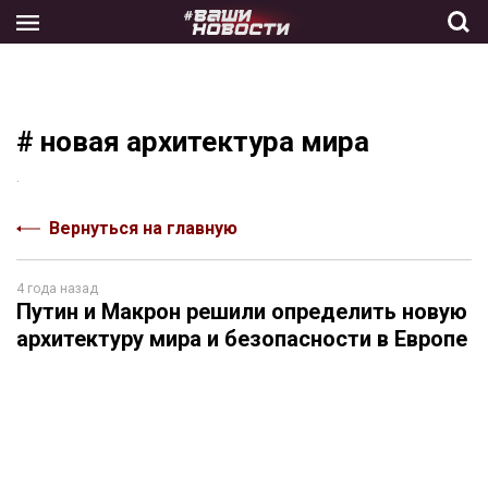
Skip
to
the
content
# новая архитектура мира
.
Вернуться на главную
4 года назад
Путин и Макрон решили определить новую
архитектуру мира и безопасности в Европе