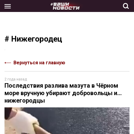
Skip
to
the
content
# Нижегородец
.
Вернуться на главную
2 года назад
Последствия разлива мазута в Чёрном
море вручную убирают добровольцы и...
нижегородцы