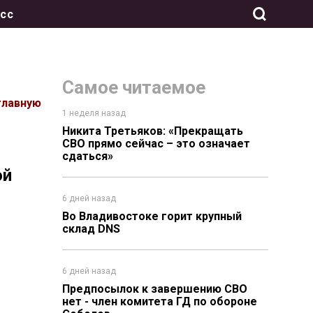
сс
Самое читаемое
главную
1 неделя назад
Никита Третьяков: «Прекращать
СВО прямо сейчас – это означает
сдаться»
ой
6 дней назад
Во Владивостоке горит крупный
склад DNS
6 дней назад
Предпосылок к завершению СВО
нет - член комитета ГД по обороне