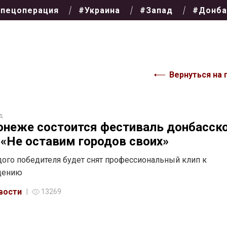
пецоперация
#Украина
#Запад
#Донба
Вернуться на 
д
онеже состоится фестиваль донбасск
 «Не оставим городов своих»
ого победителя будет снят профессиональный клип к
дению
вости
13269