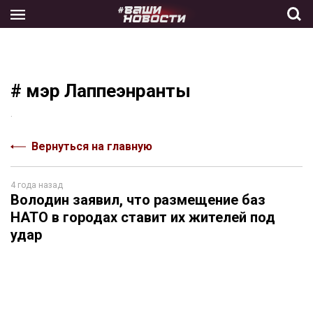
Skip
to
the
content
# мэр Лаппеэнранты
.
Вернуться на главную
4 года назад
Володин заявил, что размещение баз
НАТО в городах ставит их жителей под
удар