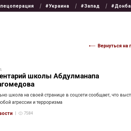
пецоперация
#Украина
#Запад
#Донба
Вернуться на 
д
ентарий школы Абдулманапа
агомедова
но школа на своей странице в соцсети сообщает, что выс
юбой агрессии и терроризма
вости
7584