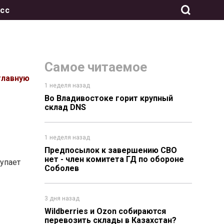
сс
Самое читаемое
главную
1 неделя назад
Во Владивостоке горит крупный
склад DNS
1 неделя назад
Предпосылок к завершению СВО
нет - член комитета ГД по обороне
тупает
Соболев
3 дня назад
Wildberries и Ozon собираются
перевозить склады в Казахстан?