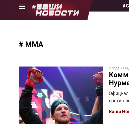
Skip
#С
to
the
content
# ММА
.
2 года наза
Комм
Нурм
Официаль
против л
Ваши Но