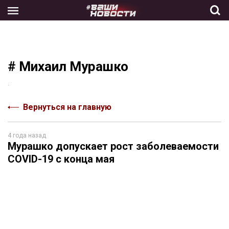
Skip
to
the
content
# Михаил Мурашко
.
Вернуться на главную
4 года назад
Мурашко допускает рост заболеваемости
COVID-19 с конца мая