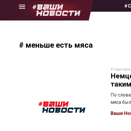
Skip
#С
to
the
content
# меньше есть мяса
.
4 года наза
Немце
таким
По слова
мяса был
Ваши Но