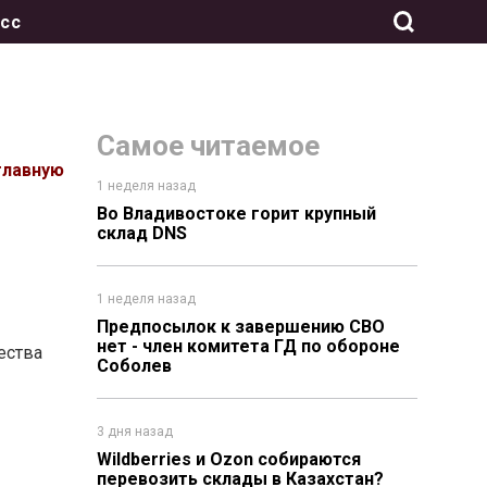
сс
Самое читаемое
главную
1 неделя назад
Во Владивостоке горит крупный
склад DNS
1 неделя назад
Предпосылок к завершению СВО
нет - член комитета ГД по обороне
ества
Соболев
3 дня назад
Wildberries и Ozon собираются
перевозить склады в Казахстан?