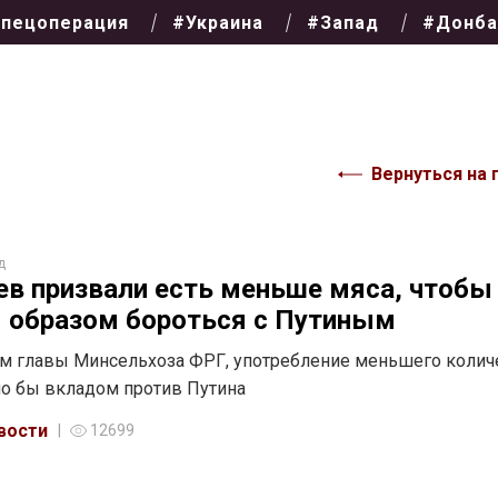
пецоперация
#Украина
#Запад
#Донба
Вернуться на 
д
в призвали есть меньше мяса, чтобы
 образом бороться с Путиным
м главы Минсельхоза ФРГ, употребление меньшего колич
о бы вкладом против Путина
вости
12699