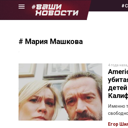
Skip
#С
to
the
content
# Мария Машкова
.
4 года наза
Ameri
убита
детей
Калиф
Именно т
свободно
Егор Ши