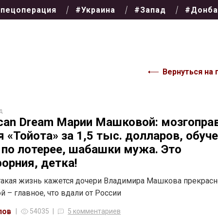
пецоперация
#Украина
#Запад
#Донба
Вернуться на 
д
can Dream Марии Машковой: мозгоправ
я «Тойота» за 1,5 тыс. долларов, обуч
 по лотерее, шабашки мужа. Это
орния, детка!
акая жизнь кажется дочери Владимира Машкова прекрасн
й – главное, что вдали от России
лов
54035
5 комментариев