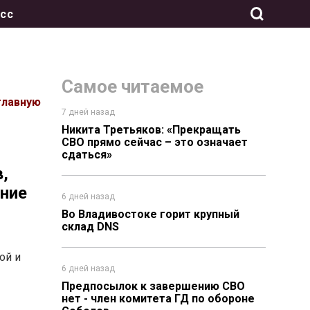
сс
Самое читаемое
главную
7 дней назад
Никита Третьяков: «Прекращать
СВО прямо сейчас – это означает
сдаться»
,
ение
6 дней назад
Во Владивостоке горит крупный
склад DNS
ой и
6 дней назад
Предпосылок к завершению СВО
нет - член комитета ГД по обороне