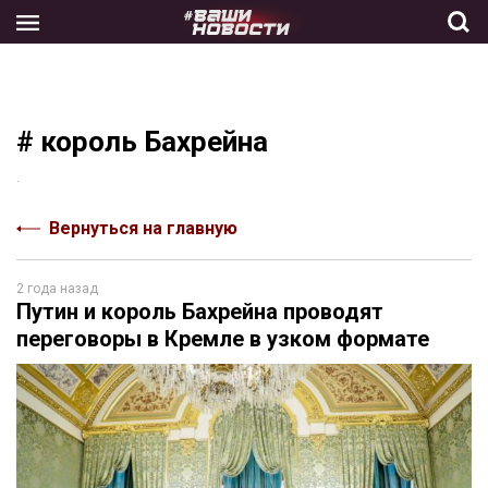
Skip
to
the
content
# король Бахрейна
.
Вернуться на главную
2 года назад
Путин и король Бахрейна проводят
переговоры в Кремле в узком формате