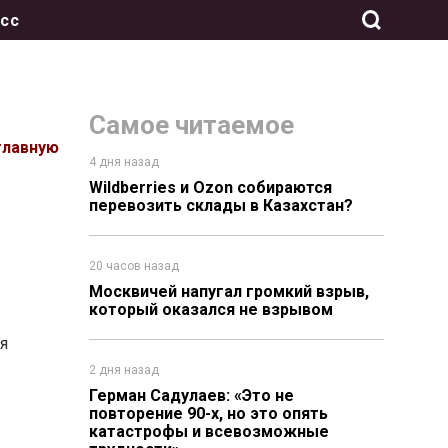
сс
Самое читаемое
главную
4 дня назад
Wildberries и Ozon собираются
перевозить склады в Казахстан?
20 часов назад
Москвичей напугал громкий взрыв,
который оказался не взрывом
я
2 дня назад
Герман Садулаев: «Это не
повторение 90-х, но это опять
катастрофы и всевозможные