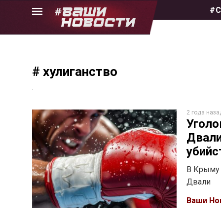
Skip
#С
to
the
content
# хулиганство
.
2 года наза
Уголо
Двали
убийс
В Крыму 
Двали
Ваши Но