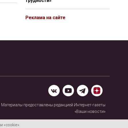
трудности»
Реклама на сайте
Материалы предоставлены редакцией Интернет-газеты
«Ваши новости»
Нашли ошибку? Выделите ее и нажмите Ctrl+Enter
 «cookie».