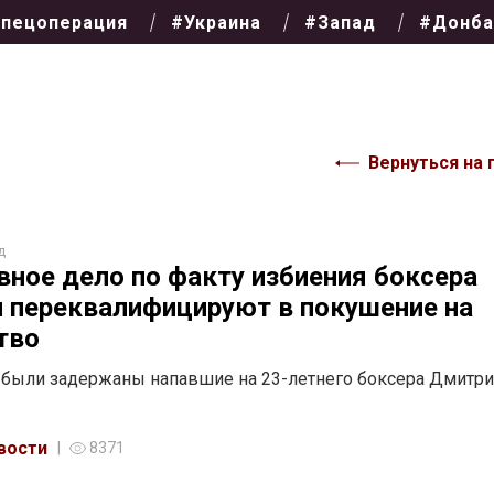
пецоперация
#Украина
#Запад
#Донба
Вернуться на 
д
вное дело по факту избиения боксера
 переквалифицируют в покушение на
тво
были задержаны напавшие на 23-летнего боксера Дмитри
вости
8371