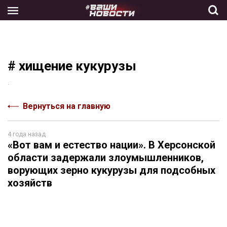
Skip
to
the
content
# хищение кукурузы
.
Вернуться на главную
4 года назад
«Вот вам и естество нации». В Херсонской
области задержали злоумышленников,
ворующих зерно кукурузы для подсобных
хозяйств