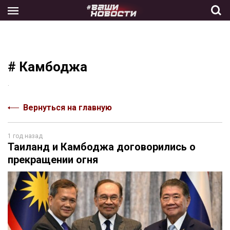
Skip
to
the
content
# Камбоджа
.
Вернуться на главную
1 год назад
Таиланд и Камбоджа договорились о
прекращении огня