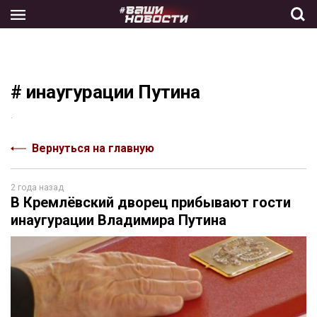
Skip
to
the
content
# инаугурации Путина
.
Вернуться на главную
2 года назад
В Кремлёвский дворец прибывают гости
инаугурации Владимира Путина