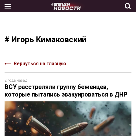
Skip
to
the
content
# Игорь Кимаковский
.
Вернуться на главную
2 года назад
ВСУ расстреляли группу беженцев,
которые пытались эвакуироваться в ДНР