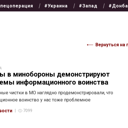
пецоперация
#Украина
#Запад
#Донба
Вернуться на 
д
ы в минобороны демонстрируют
емы информационного воинства
ые чистки в МО наглядно продемонстрировали, что
ионное воинство у нас тоже проблемное
вости
7099