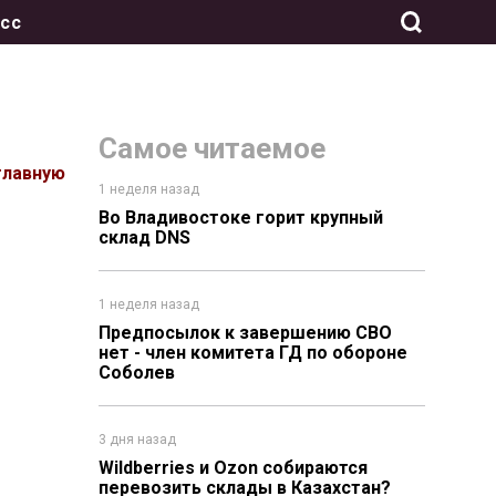
сс
Самое читаемое
главную
1 неделя назад
Во Владивостоке горит крупный
склад DNS
1 неделя назад
Предпосылок к завершению СВО
нет - член комитета ГД по обороне
Соболев
3 дня назад
Wildberries и Ozon собираются
перевозить склады в Казахстан?