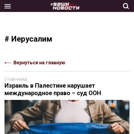
Skip
to
the
content
# Иерусалим
.
Вернуться на главную
2 года назад
Израиль в Палестине нарушает
международное право – суд ООН