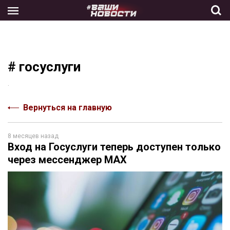
Skip
to
the
content
# госуслуги
.
Вернуться на главную
8 месяцев назад
Вход на Госуслуги теперь доступен только
через мессенджер МАХ