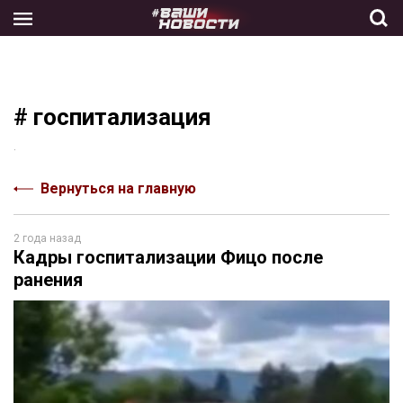
Skip
to
the
content
# госпитализация
.
Вернуться на главную
2 года назад
Кадры госпитализации Фицо после
ранения