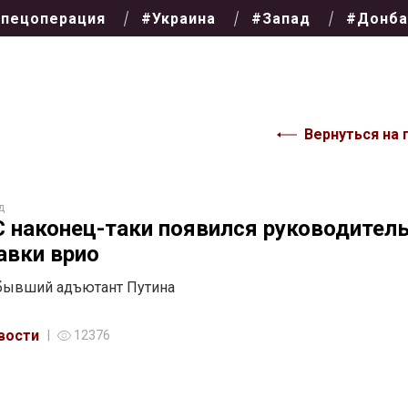
пецоперация
#Украина
#Запад
#Донба
Вернуться на 
д
 наконец-таки появился руководитель
авки врио
 бывший адъютант Путина
вости
12376