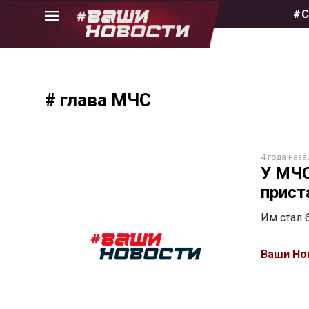
Skip
#С
to
the
content
# глава МЧС
.
4 года наза
У МЧС
прист
Им стал
Ваши Но