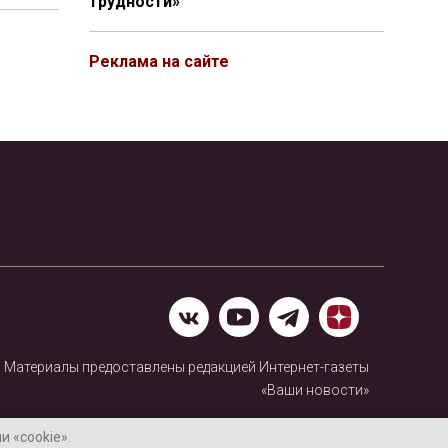
трудности»
Реклама на сайте
Материалы предоставлены редакцией Интернет-газеты
«Ваши новости»
Нашли ошибку? Выделите ее и нажмите Ctrl+Enter
 «cookie».