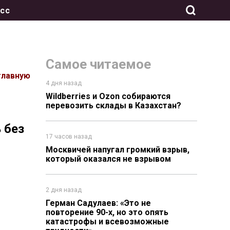
сс
Самое читаемое
главную
4 дня назад
Wildberries и Ozon собираются
перевозить склады в Казахстан?
 без
17 часов назад
Москвичей напугал громкий взрыв,
который оказался не взрывом
2 дня назад
Герман Садулаев: «Это не
повторение 90-х, но это опять
катастрофы и всевозможные