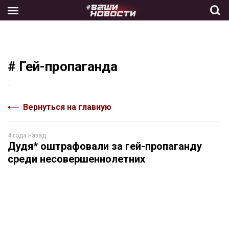
Skip
to
the
content
# Гей-пропаганда
.
Вернуться на главную
4 года назад
Дудя* оштрафовали за гей-пропаганду
среди несовершеннолетних