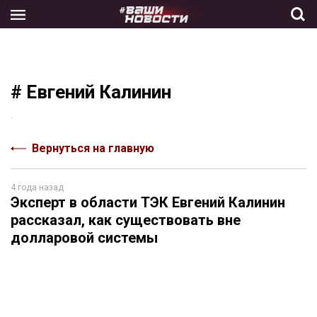
Skip
to
the
content
# Евгений Калинин
.
Вернуться на главную
4 года назад
Эксперт в области ТЭК Евгений Калинин
рассказал, как существовать вне
долларовой системы