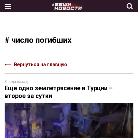
Skip
to
the
content
# число погибших
.
Вернуться на главную
3 года назад
Еще одно землетрясение в Турции –
второе за сутки